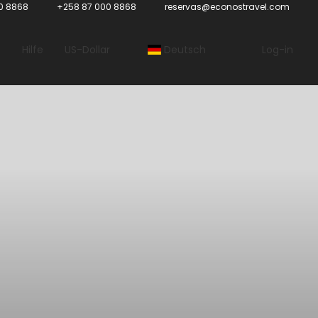
0 8868
+258 87 000 8868
reservas@econostravel.com
Hilfe
US-Dollar
Deutsch
Log-in